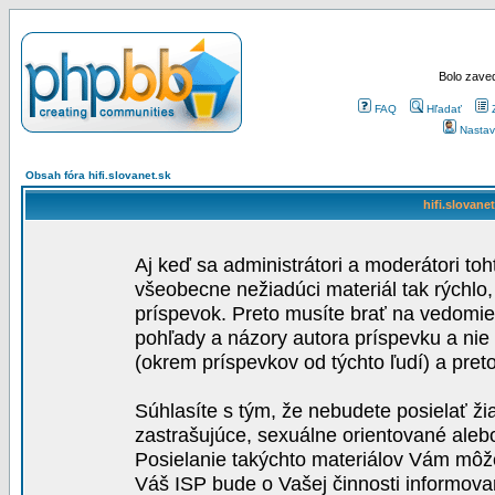
Bolo zaved
FAQ
Hľadať
Nastav
Obsah fóra hifi.slovanet.sk
hifi.slovane
Aj keď sa administrátori a moderátori toh
všeobecne nežiadúci materiál tak rýchlo
príspevok. Preto musíte brať na vedomie,
pohľady a názory autora príspevku a nie
(okrem príspevkov od týchto ľudí) a pre
Súhlasíte s tým, že nebudete posielať ži
zastrašujúce, sexuálne orientované aleb
Posielanie takýchto materiálov Vám môže 
Váš ISP bude o Vašej činnosti informova