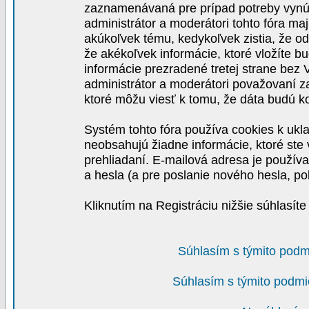
zaznamenávaná pre prípad potreby vynút
administrátor a moderátori tohto fóra maj
akúkoľvek tému, kedykoľvek zistia, že o
že akékoľvek informácie, ktoré vložíte b
informácie prezradené tretej strane be
administrátor a moderátori považovaní 
ktoré môžu viesť k tomu, že dáta budú 
Systém tohto fóra používa cookies k ukla
neobsahujú žiadne informácie, ktoré ste v
prehliadaní. E-mailová adresa je používa
a hesla (a pre poslanie nového hesla, po
Kliknutím na Registráciu nižšie súhlasít
Súhlasím s týmito podm
Súhlasím s týmito podmi