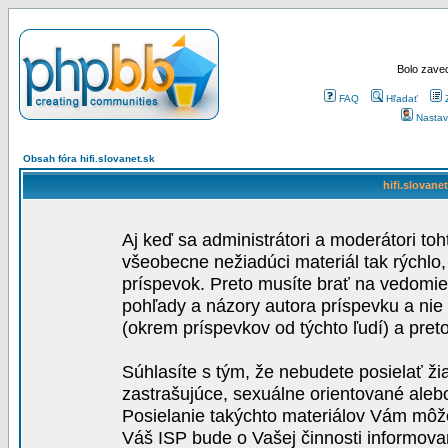
Bolo zaved
FAQ
Hľadať
Nastav
Obsah fóra hifi.slovanet.sk
hifi.slovane
Aj keď sa administrátori a moderátori toh
všeobecne nežiadúci materiál tak rýchlo
príspevok. Preto musíte brať na vedomie,
pohľady a názory autora príspevku a nie
(okrem príspevkov od týchto ľudí) a pre
Súhlasíte s tým, že nebudete posielať ži
zastrašujúce, sexuálne orientované aleb
Posielanie takýchto materiálov Vám môže 
Váš ISP bude o Vašej činnosti informova