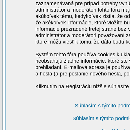
zaznamenávaná pre prípad potreby vynút
administrátor a moderátori tohto fóra maj
akúkoľvek tému, kedykoľvek zistia, že o
že akékoľvek informácie, ktoré vložíte b
informácie prezradené tretej strane be
administrátor a moderátori považovaní 
ktoré môžu viesť k tomu, že dáta budú 
Systém tohto fóra používa cookies k ukla
neobsahujú žiadne informácie, ktoré ste v
prehliadaní. E-mailová adresa je používa
a hesla (a pre poslanie nového hesla, po
Kliknutím na Registráciu nižšie súhlasít
Súhlasím s týmito podm
Súhlasím s týmito podmi