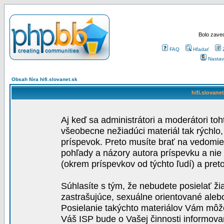
Bolo zaved
FAQ
Hľadať
Nastav
Obsah fóra hifi.slovanet.sk
hifi.slovane
Aj keď sa administrátori a moderátori toh
všeobecne nežiadúci materiál tak rýchlo
príspevok. Preto musíte brať na vedomie,
pohľady a názory autora príspevku a nie
(okrem príspevkov od týchto ľudí) a pre
Súhlasíte s tým, že nebudete posielať ži
zastrašujúce, sexuálne orientované aleb
Posielanie takýchto materiálov Vám môže 
Váš ISP bude o Vašej činnosti informova