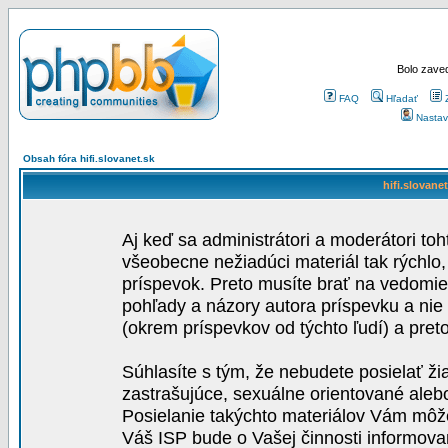
Bolo zaved
FAQ
Hľadať
Nastav
Obsah fóra hifi.slovanet.sk
hifi.slovane
Aj keď sa administrátori a moderátori toh
všeobecne nežiadúci materiál tak rýchlo
príspevok. Preto musíte brať na vedomie,
pohľady a názory autora príspevku a nie
(okrem príspevkov od týchto ľudí) a pre
Súhlasíte s tým, že nebudete posielať ži
zastrašujúce, sexuálne orientované aleb
Posielanie takýchto materiálov Vám môže 
Váš ISP bude o Vašej činnosti informova