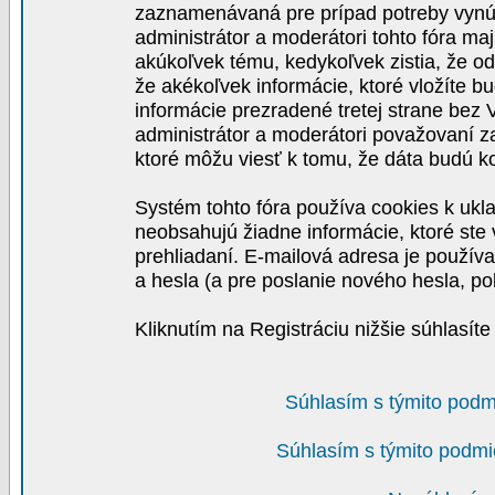
zaznamenávaná pre prípad potreby vynút
administrátor a moderátori tohto fóra maj
akúkoľvek tému, kedykoľvek zistia, že o
že akékoľvek informácie, ktoré vložíte b
informácie prezradené tretej strane be
administrátor a moderátori považovaní 
ktoré môžu viesť k tomu, že dáta budú 
Systém tohto fóra používa cookies k ukla
neobsahujú žiadne informácie, ktoré ste v
prehliadaní. E-mailová adresa je používa
a hesla (a pre poslanie nového hesla, po
Kliknutím na Registráciu nižšie súhlasít
Súhlasím s týmito podm
Súhlasím s týmito podmi