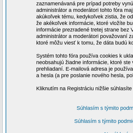
zaznamenávaná pre prípad potreby vynút
administrátor a moderátori tohto fóra maj
akúkoľvek tému, kedykoľvek zistia, že o
že akékoľvek informácie, ktoré vložíte b
informácie prezradené tretej strane be
administrátor a moderátori považovaní 
ktoré môžu viesť k tomu, že dáta budú 
Systém tohto fóra používa cookies k ukla
neobsahujú žiadne informácie, ktoré ste v
prehliadaní. E-mailová adresa je používa
a hesla (a pre poslanie nového hesla, po
Kliknutím na Registráciu nižšie súhlasít
Súhlasím s týmito podm
Súhlasím s týmito podmi