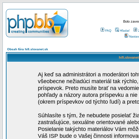
Bolo zaved
FAQ
Hľadať
Nastav
Obsah fóra hifi.slovanet.sk
hifi.slovane
Aj keď sa administrátori a moderátori toh
všeobecne nežiadúci materiál tak rýchlo
príspevok. Preto musíte brať na vedomie,
pohľady a názory autora príspevku a nie
(okrem príspevkov od týchto ľudí) a pre
Súhlasíte s tým, že nebudete posielať ži
zastrašujúce, sexuálne orientované aleb
Posielanie takýchto materiálov Vám môže 
Váš ISP bude o Vašej činnosti informova