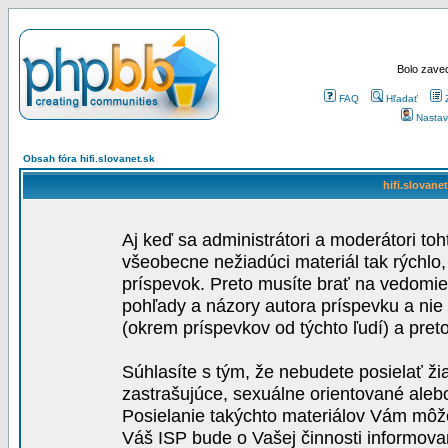
Bolo zaved
FAQ
Hľadať
Nastav
Obsah fóra hifi.slovanet.sk
hifi.slovane
Aj keď sa administrátori a moderátori toh
všeobecne nežiadúci materiál tak rýchlo
príspevok. Preto musíte brať na vedomie,
pohľady a názory autora príspevku a nie
(okrem príspevkov od týchto ľudí) a pre
Súhlasíte s tým, že nebudete posielať ži
zastrašujúce, sexuálne orientované aleb
Posielanie takýchto materiálov Vám môže 
Váš ISP bude o Vašej činnosti informova