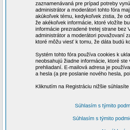
zaznamenávaná pre prípad potreby vynút
administrátor a moderátori tohto fóra maj
akúkoľvek tému, kedykoľvek zistia, že o
že akékoľvek informácie, ktoré vložíte b
informácie prezradené tretej strane be
administrátor a moderátori považovaní 
ktoré môžu viesť k tomu, že dáta budú 
Systém tohto fóra používa cookies k ukla
neobsahujú žiadne informácie, ktoré ste v
prehliadaní. E-mailová adresa je používa
a hesla (a pre poslanie nového hesla, po
Kliknutím na Registráciu nižšie súhlasít
Súhlasím s týmito podm
Súhlasím s týmito podmi