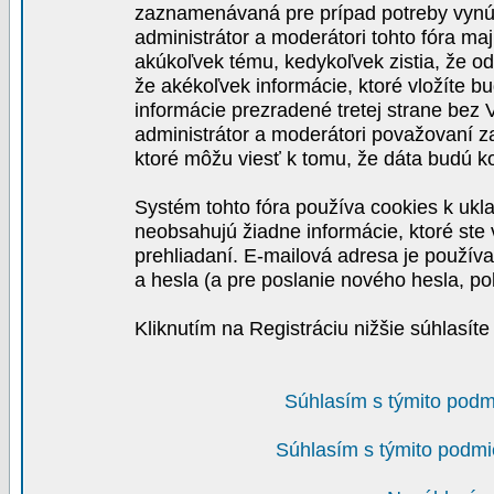
zaznamenávaná pre prípad potreby vynút
administrátor a moderátori tohto fóra maj
akúkoľvek tému, kedykoľvek zistia, že o
že akékoľvek informácie, ktoré vložíte b
informácie prezradené tretej strane be
administrátor a moderátori považovaní 
ktoré môžu viesť k tomu, že dáta budú 
Systém tohto fóra používa cookies k ukla
neobsahujú žiadne informácie, ktoré ste v
prehliadaní. E-mailová adresa je používa
a hesla (a pre poslanie nového hesla, po
Kliknutím na Registráciu nižšie súhlasít
Súhlasím s týmito podm
Súhlasím s týmito podmi