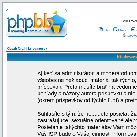
Bolo zaved
FAQ
Hľadať
Nastav
Obsah fóra hifi.slovanet.sk
hifi.slovane
Aj keď sa administrátori a moderátori toh
všeobecne nežiadúci materiál tak rýchlo
príspevok. Preto musíte brať na vedomie,
pohľady a názory autora príspevku a nie
(okrem príspevkov od týchto ľudí) a pre
Súhlasíte s tým, že nebudete posielať ži
zastrašujúce, sexuálne orientované aleb
Posielanie takýchto materiálov Vám môže 
Váš ISP bude o Vašej činnosti informova