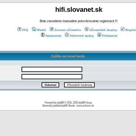
hifi.slovanet.sk
Bolo zavedene manualne potvrdzovanie registracii !!!
FAQ
Hľadať
Zoznam užívateľov
Užívateľské skupiny
Registr
Nastavenia
Súkromné správy
Prihlásenie
Zašlite mi nové heslo
Powered by
phpBB
© 2001, 2005 phpBB Group
Slovenský preklad
phpBB Slovak
-
www.pcforum.sk