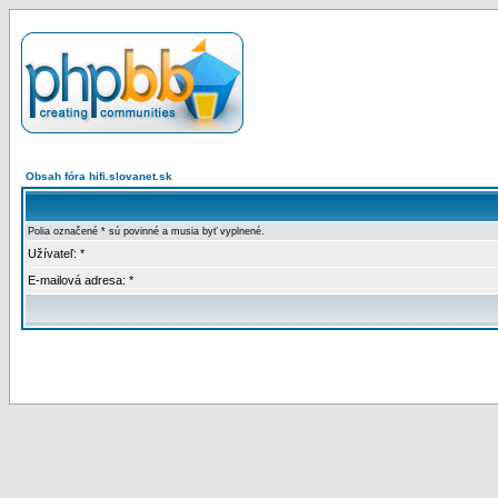
Obsah fóra hifi.slovanet.sk
Polia označené * sú povinné a musia byť vyplnené.
Užívateľ: *
E-mailová adresa: *