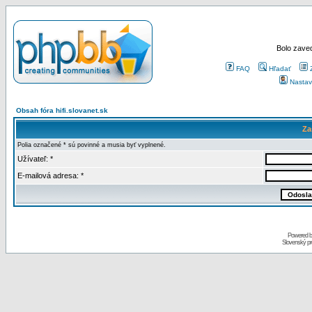
Bolo zaved
FAQ
Hľadať
Nastav
Obsah fóra hifi.slovanet.sk
Za
Polia označené * sú povinné a musia byť vyplnené.
Užívateľ: *
E-mailová adresa: *
Powered 
Slovenský p