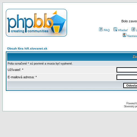
Bolo zaved
FAQ
Hľadať
Nastav
Obsah fóra hifi.slovanet.sk
Za
Polia označené * sú povinné a musia byť vyplnené.
Užívateľ: *
E-mailová adresa: *
Powered 
Slovenský p