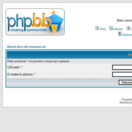
Bolo zaved
FAQ
Hľadať
Nastav
Obsah fóra hifi.slovanet.sk
Za
Polia označené * sú povinné a musia byť vyplnené.
Užívateľ: *
E-mailová adresa: *
Powered 
Slovenský p