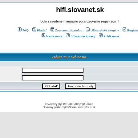
hifi.slovanet.sk
Bolo zavedene manualne potvrdzovanie registracii !!!
FAQ
Hľadať
Zoznam užívateľov
Užívateľské skupiny
Registr
Nastavenia
Súkromné správy
Prihlásenie
Zašlite mi nové heslo
Powered by
phpBB
© 2001, 2005 phpBB Group
Slovenský preklad
phpBB Slovak
-
www.pcforum.sk