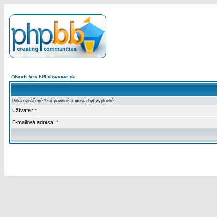
Obsah fóra hifi.slovanet.sk
Polia označené * sú povinné a musia byť vyplnené.
Užívateľ: *
E-mailová adresa: *