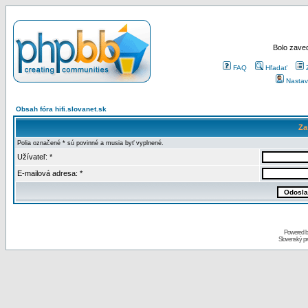
Bolo zaved
FAQ
Hľadať
Nastav
Obsah fóra hifi.slovanet.sk
Za
Polia označené * sú povinné a musia byť vyplnené.
Užívateľ: *
E-mailová adresa: *
Powered 
Slovenský p