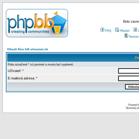
Bolo zaved
FAQ
Hľadať
Nastav
Obsah fóra hifi.slovanet.sk
Za
Polia označené * sú povinné a musia byť vyplnené.
Užívateľ: *
E-mailová adresa: *
Powered 
Slovenský p