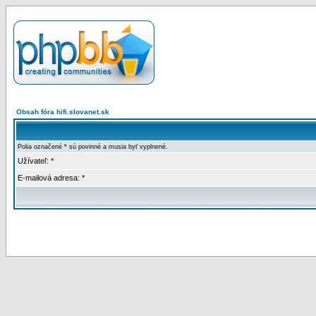
Obsah fóra hifi.slovanet.sk
Polia označené * sú povinné a musia byť vyplnené.
Užívateľ: *
E-mailová adresa: *