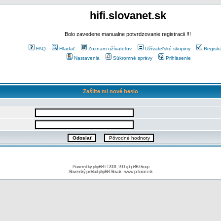
hifi.slovanet.sk
Bolo zavedene manualne potvrdzovanie registracii !!!
FAQ
Hľadať
Zoznam užívateľov
Užívateľské skupiny
Registr
Nastavenia
Súkromné správy
Prihlásenie
Zašlite mi nové heslo
Powered by
phpBB
© 2001, 2005 phpBB Group
Slovenský preklad
phpBB Slovak
-
www.pcforum.sk