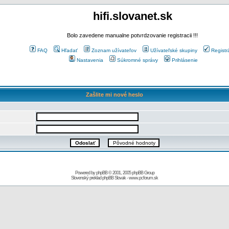
hifi.slovanet.sk
Bolo zavedene manualne potvrdzovanie registracii !!!
FAQ
Hľadať
Zoznam užívateľov
Užívateľské skupiny
Registr
Nastavenia
Súkromné správy
Prihlásenie
Zašlite mi nové heslo
Powered by
phpBB
© 2001, 2005 phpBB Group
Slovenský preklad
phpBB Slovak
-
www.pcforum.sk