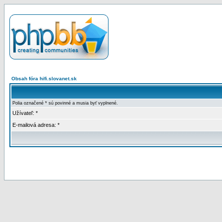
Obsah fóra hifi.slovanet.sk
Polia označené * sú povinné a musia byť vyplnené.
Užívateľ: *
E-mailová adresa: *