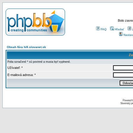
Bolo zaved
FAQ
Hľadať
Nastav
Obsah fóra hifi.slovanet.sk
Za
Polia označené * sú povinné a musia byť vyplnené.
Užívateľ: *
E-mailová adresa: *
Powered 
Slovenský p