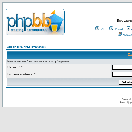
Bolo zaved
FAQ
Hľadať
Nastav
Obsah fóra hifi.slovanet.sk
Za
Polia označené * sú povinné a musia byť vyplnené.
Užívateľ: *
E-mailová adresa: *
Powered 
Slovenský p