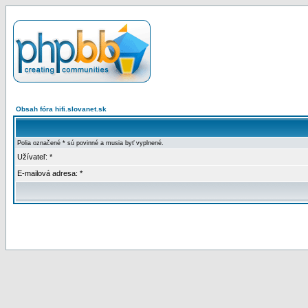
Obsah fóra hifi.slovanet.sk
Polia označené * sú povinné a musia byť vyplnené.
Užívateľ: *
E-mailová adresa: *