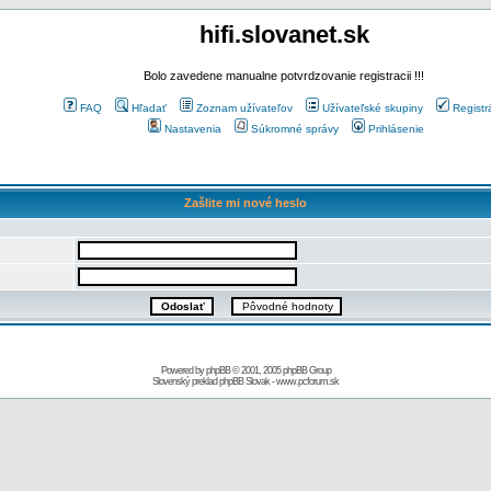
hifi.slovanet.sk
Bolo zavedene manualne potvrdzovanie registracii !!!
FAQ
Hľadať
Zoznam užívateľov
Užívateľské skupiny
Registr
Nastavenia
Súkromné správy
Prihlásenie
Zašlite mi nové heslo
Powered by
phpBB
© 2001, 2005 phpBB Group
Slovenský preklad
phpBB Slovak
-
www.pcforum.sk