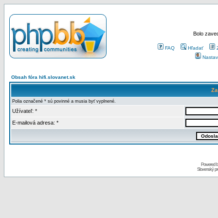
Bolo zaved
FAQ
Hľadať
Nastav
Obsah fóra hifi.slovanet.sk
Za
Polia označené * sú povinné a musia byť vyplnené.
Užívateľ: *
E-mailová adresa: *
Powered 
Slovenský p