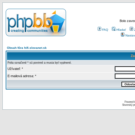
Bolo zaved
FAQ
Hľadať
Nastav
Obsah fóra hifi.slovanet.sk
Za
Polia označené * sú povinné a musia byť vyplnené.
Užívateľ: *
E-mailová adresa: *
Powered 
Slovenský p