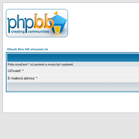
Obsah fóra hifi.slovanet.sk
Polia označené * sú povinné a musia byť vyplnené.
Užívateľ: *
E-mailová adresa: *