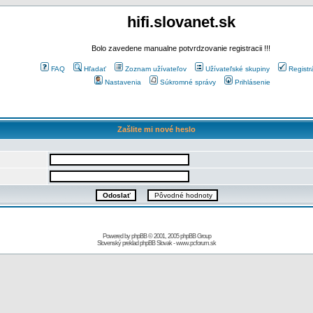
hifi.slovanet.sk
Bolo zavedene manualne potvrdzovanie registracii !!!
FAQ
Hľadať
Zoznam užívateľov
Užívateľské skupiny
Registr
Nastavenia
Súkromné správy
Prihlásenie
Zašlite mi nové heslo
Powered by
phpBB
© 2001, 2005 phpBB Group
Slovenský preklad
phpBB Slovak
-
www.pcforum.sk