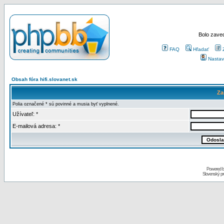
Bolo zaved
FAQ
Hľadať
Nastav
Obsah fóra hifi.slovanet.sk
Za
Polia označené * sú povinné a musia byť vyplnené.
Užívateľ: *
E-mailová adresa: *
Powered 
Slovenský p