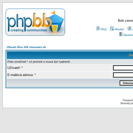
Bolo zaved
FAQ
Hľadať
Nastav
Obsah fóra hifi.slovanet.sk
Za
Polia označené * sú povinné a musia byť vyplnené.
Užívateľ: *
E-mailová adresa: *
Powered 
Slovenský p