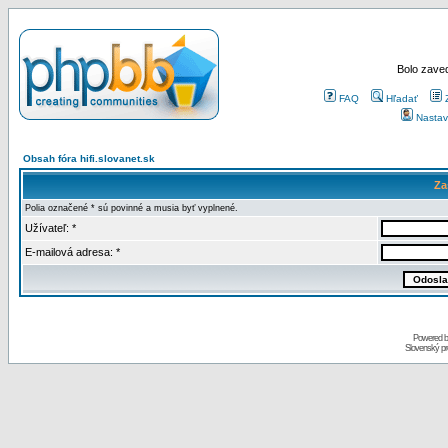
Bolo zaved
FAQ
Hľadať
Nastav
Obsah fóra hifi.slovanet.sk
Za
Polia označené * sú povinné a musia byť vyplnené.
Užívateľ: *
E-mailová adresa: *
Powered 
Slovenský p