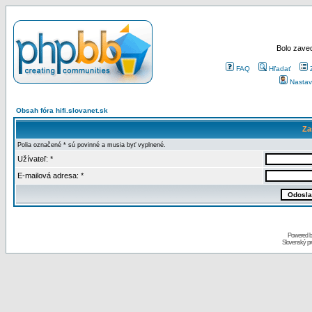
Bolo zaved
FAQ
Hľadať
Nastav
Obsah fóra hifi.slovanet.sk
Za
Polia označené * sú povinné a musia byť vyplnené.
Užívateľ: *
E-mailová adresa: *
Powered 
Slovenský p