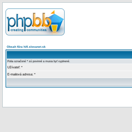
Obsah fóra hifi.slovanet.sk
Polia označené * sú povinné a musia byť vyplnené.
Užívateľ: *
E-mailová adresa: *