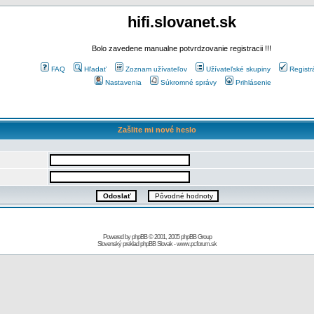
hifi.slovanet.sk
Bolo zavedene manualne potvrdzovanie registracii !!!
FAQ
Hľadať
Zoznam užívateľov
Užívateľské skupiny
Registr
Nastavenia
Súkromné správy
Prihlásenie
Zašlite mi nové heslo
Powered by
phpBB
© 2001, 2005 phpBB Group
Slovenský preklad
phpBB Slovak
-
www.pcforum.sk