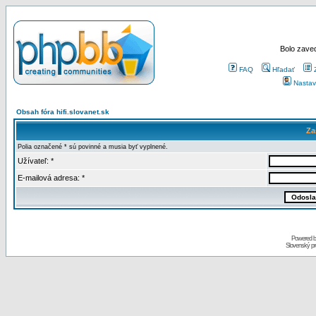
Bolo zaved
FAQ
Hľadať
Nastav
Obsah fóra hifi.slovanet.sk
Za
Polia označené * sú povinné a musia byť vyplnené.
Užívateľ: *
E-mailová adresa: *
Powered 
Slovenský p