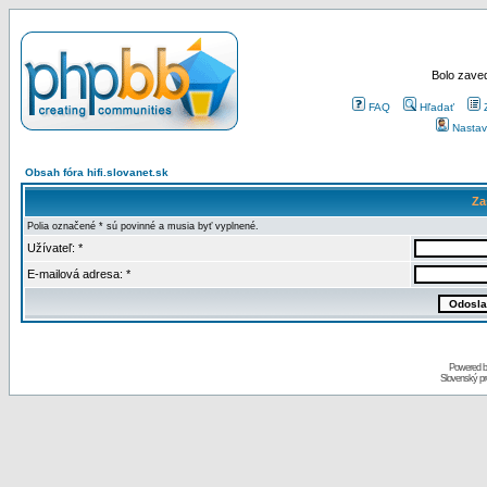
Bolo zaved
FAQ
Hľadať
Nastav
Obsah fóra hifi.slovanet.sk
Za
Polia označené * sú povinné a musia byť vyplnené.
Užívateľ: *
E-mailová adresa: *
Powered 
Slovenský p