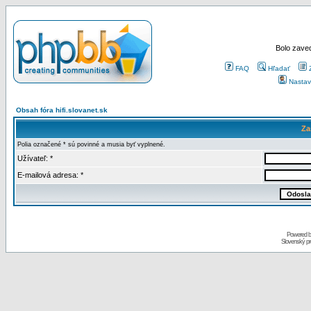
Bolo zaved
FAQ
Hľadať
Nastav
Obsah fóra hifi.slovanet.sk
Za
Polia označené * sú povinné a musia byť vyplnené.
Užívateľ: *
E-mailová adresa: *
Powered 
Slovenský p