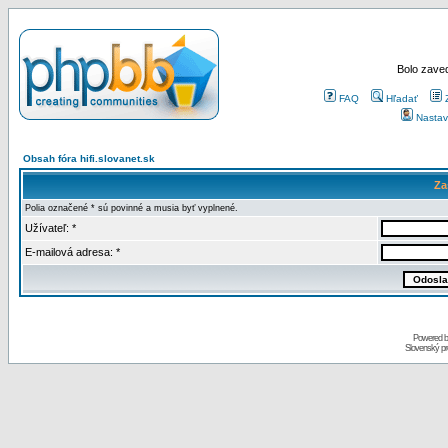
Bolo zaved
FAQ
Hľadať
Nastav
Obsah fóra hifi.slovanet.sk
Za
Polia označené * sú povinné a musia byť vyplnené.
Užívateľ: *
E-mailová adresa: *
Powered 
Slovenský p