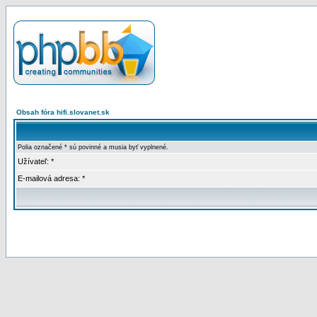
Obsah fóra hifi.slovanet.sk
Polia označené * sú povinné a musia byť vyplnené.
Užívateľ: *
E-mailová adresa: *