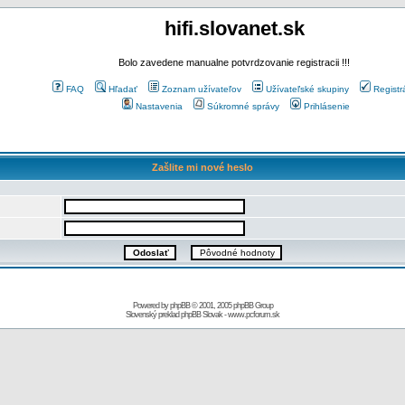
hifi.slovanet.sk
Bolo zavedene manualne potvrdzovanie registracii !!!
FAQ
Hľadať
Zoznam užívateľov
Užívateľské skupiny
Registr
Nastavenia
Súkromné správy
Prihlásenie
Zašlite mi nové heslo
Powered by
phpBB
© 2001, 2005 phpBB Group
Slovenský preklad
phpBB Slovak
-
www.pcforum.sk