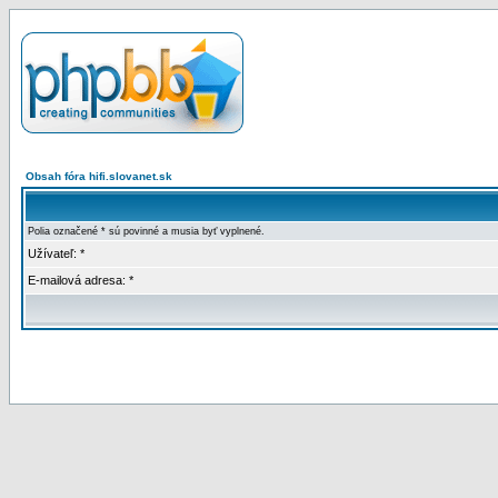
Obsah fóra hifi.slovanet.sk
Polia označené * sú povinné a musia byť vyplnené.
Užívateľ: *
E-mailová adresa: *