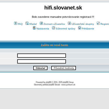
hifi.slovanet.sk
Bolo zavedene manualne potvrdzovanie registracii !!!
FAQ
Hľadať
Zoznam užívateľov
Užívateľské skupiny
Registr
Nastavenia
Súkromné správy
Prihlásenie
Zašlite mi nové heslo
Powered by
phpBB
© 2001, 2005 phpBB Group
Slovenský preklad
phpBB Slovak
-
www.pcforum.sk