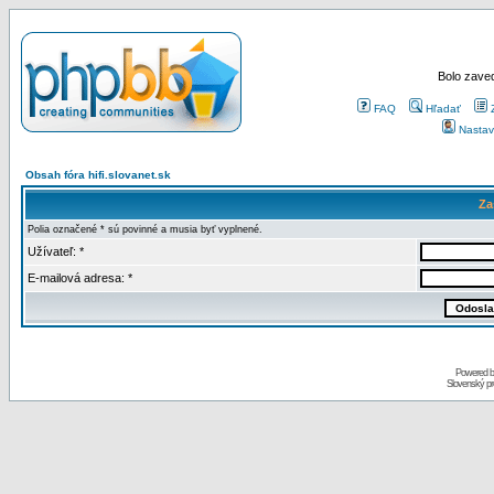
Bolo zaved
FAQ
Hľadať
Nastav
Obsah fóra hifi.slovanet.sk
Za
Polia označené * sú povinné a musia byť vyplnené.
Užívateľ: *
E-mailová adresa: *
Powered 
Slovenský p