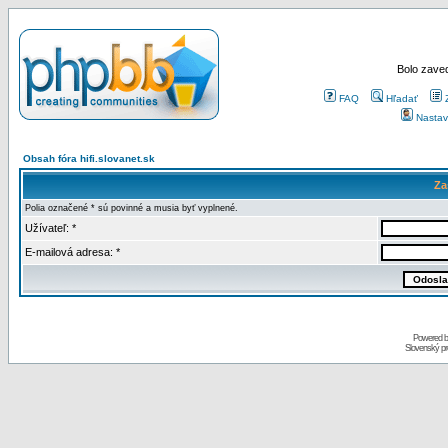
Bolo zaved
FAQ
Hľadať
Nastav
Obsah fóra hifi.slovanet.sk
Za
Polia označené * sú povinné a musia byť vyplnené.
Užívateľ: *
E-mailová adresa: *
Powered 
Slovenský p