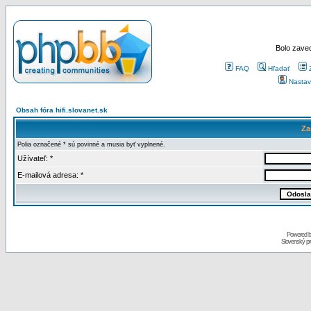
Bolo zaved
FAQ
Hľadať
Nastav
Obsah fóra hifi.slovanet.sk
Za
Polia označené * sú povinné a musia byť vyplnené.
Užívateľ: *
E-mailová adresa: *
Powered 
Slovenský p