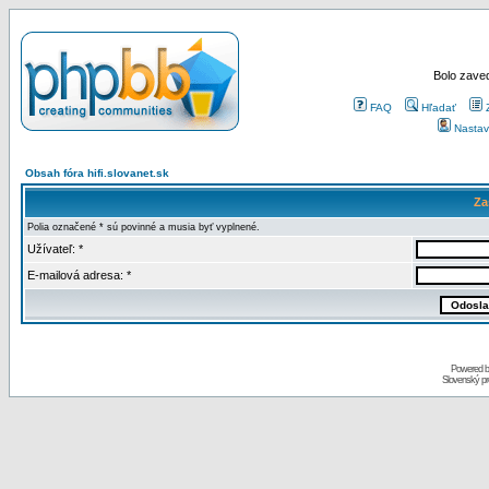
Bolo zaved
FAQ
Hľadať
Nastav
Obsah fóra hifi.slovanet.sk
Za
Polia označené * sú povinné a musia byť vyplnené.
Užívateľ: *
E-mailová adresa: *
Powered 
Slovenský p