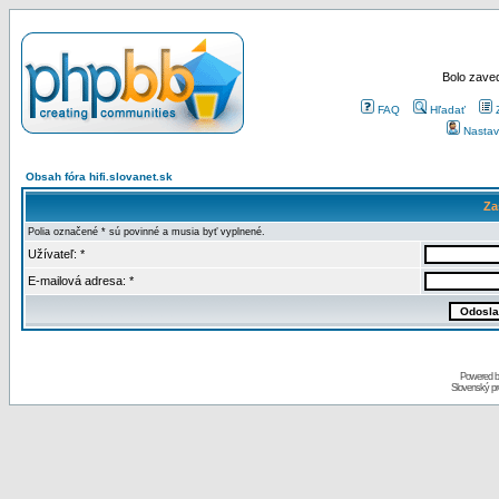
Bolo zaved
FAQ
Hľadať
Nastav
Obsah fóra hifi.slovanet.sk
Za
Polia označené * sú povinné a musia byť vyplnené.
Užívateľ: *
E-mailová adresa: *
Powered 
Slovenský p