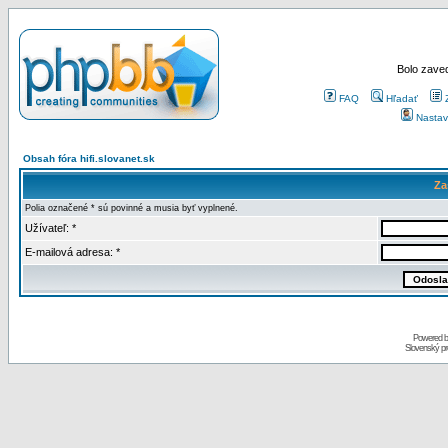
Bolo zaved
FAQ
Hľadať
Nastav
Obsah fóra hifi.slovanet.sk
Za
Polia označené * sú povinné a musia byť vyplnené.
Užívateľ: *
E-mailová adresa: *
Powered 
Slovenský p