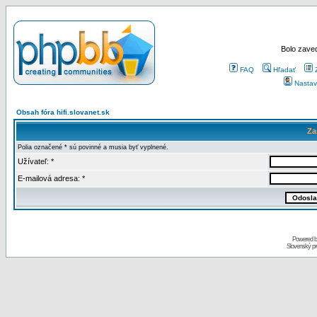
Bolo zaved
FAQ
Hľadať
Nastav
Obsah fóra hifi.slovanet.sk
Za
Polia označené * sú povinné a musia byť vyplnené.
Užívateľ: *
E-mailová adresa: *
Powered 
Slovenský p