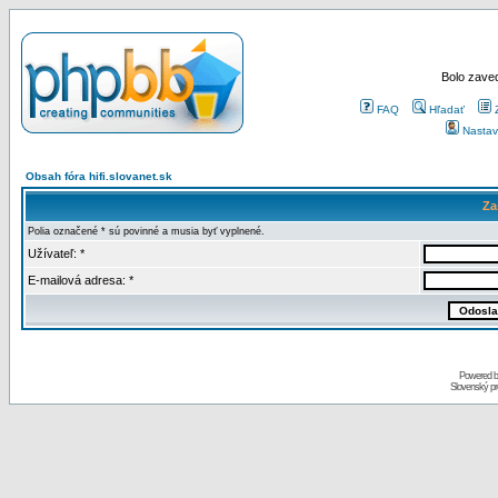
Bolo zaved
FAQ
Hľadať
Nastav
Obsah fóra hifi.slovanet.sk
Za
Polia označené * sú povinné a musia byť vyplnené.
Užívateľ: *
E-mailová adresa: *
Powered 
Slovenský p