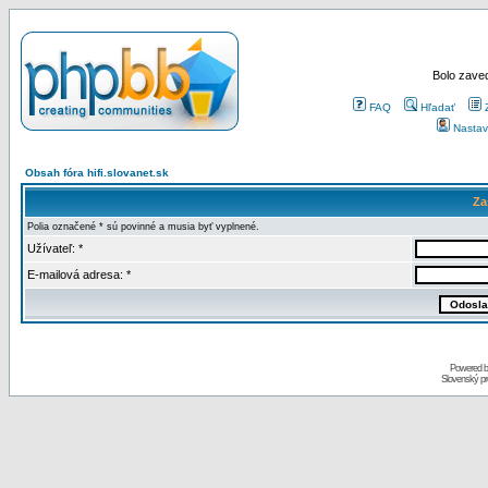
Bolo zaved
FAQ
Hľadať
Nastav
Obsah fóra hifi.slovanet.sk
Za
Polia označené * sú povinné a musia byť vyplnené.
Užívateľ: *
E-mailová adresa: *
Powered 
Slovenský p