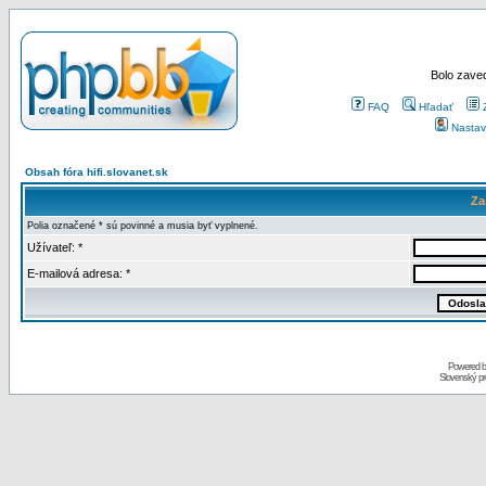
Bolo zaved
FAQ
Hľadať
Nastav
Obsah fóra hifi.slovanet.sk
Za
Polia označené * sú povinné a musia byť vyplnené.
Užívateľ: *
E-mailová adresa: *
Powered 
Slovenský p