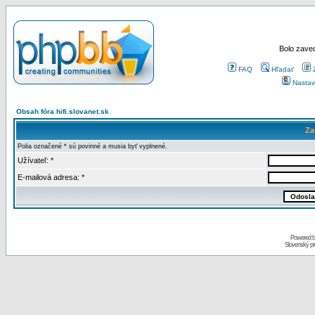
Bolo zaved
FAQ
Hľadať
Nastav
Obsah fóra hifi.slovanet.sk
Za
Polia označené * sú povinné a musia byť vyplnené.
Užívateľ: *
E-mailová adresa: *
Powered 
Slovenský p