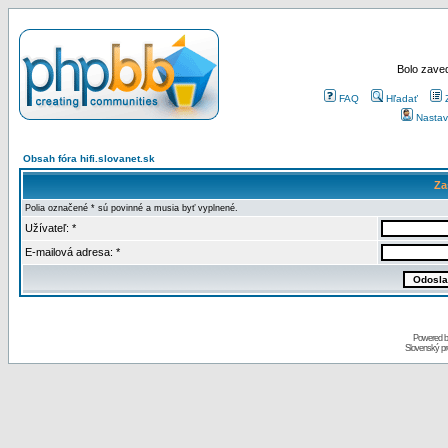
Bolo zaved
FAQ
Hľadať
Nastav
Obsah fóra hifi.slovanet.sk
Za
Polia označené * sú povinné a musia byť vyplnené.
Užívateľ: *
E-mailová adresa: *
Powered 
Slovenský p