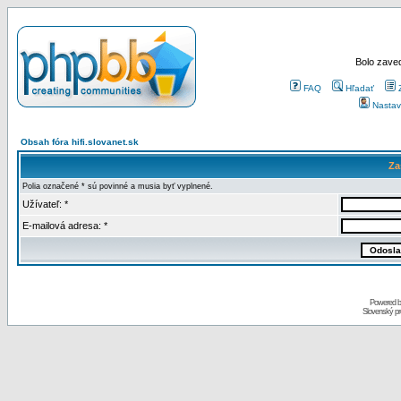
Bolo zaved
FAQ
Hľadať
Nastav
Obsah fóra hifi.slovanet.sk
Za
Polia označené * sú povinné a musia byť vyplnené.
Užívateľ: *
E-mailová adresa: *
Powered 
Slovenský p