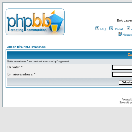
Bolo zaved
FAQ
Hľadať
Nastav
Obsah fóra hifi.slovanet.sk
Za
Polia označené * sú povinné a musia byť vyplnené.
Užívateľ: *
E-mailová adresa: *
Powered 
Slovenský p