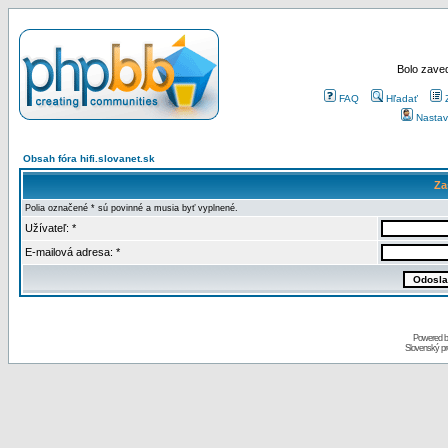
Bolo zaved
FAQ
Hľadať
Nastav
Obsah fóra hifi.slovanet.sk
Za
Polia označené * sú povinné a musia byť vyplnené.
Užívateľ: *
E-mailová adresa: *
Powered 
Slovenský p