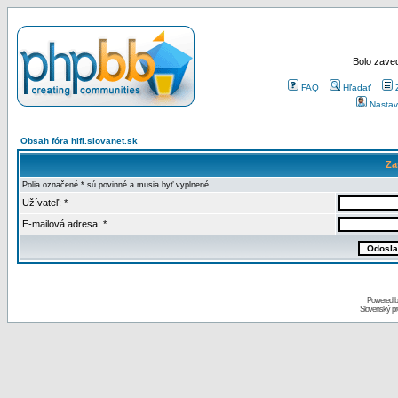
Bolo zaved
FAQ
Hľadať
Nastav
Obsah fóra hifi.slovanet.sk
Za
Polia označené * sú povinné a musia byť vyplnené.
Užívateľ: *
E-mailová adresa: *
Powered 
Slovenský p