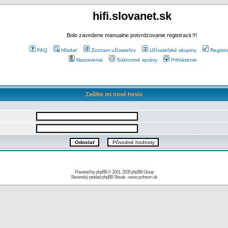
hifi.slovanet.sk
Bolo zavedene manualne potvrdzovanie registracii !!!
FAQ
Hľadať
Zoznam užívateľov
Užívateľské skupiny
Registr
Nastavenia
Súkromné správy
Prihlásenie
Zašlite mi nové heslo
Powered by
phpBB
© 2001, 2005 phpBB Group
Slovenský preklad
phpBB Slovak
-
www.pcforum.sk