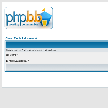
Obsah fóra hifi.slovanet.sk
Polia označené * sú povinné a musia byť vyplnené.
Užívateľ: *
E-mailová adresa: *